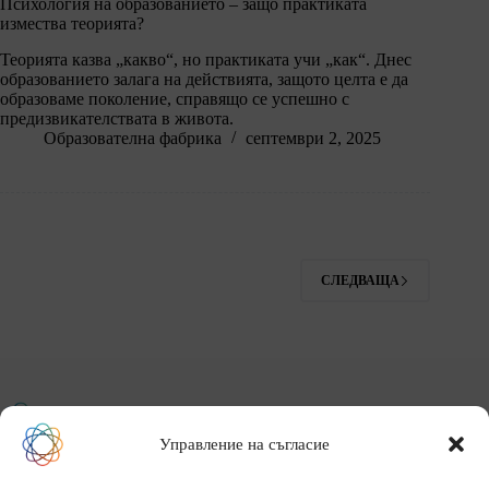
Психология на образованието – защо практиката
измества теорията?
Теорията казва „какво“, но практиката учи „как“. Днес
образованието залага на действията, защото целта е да
образоваме поколение, справящо се успешно с
предизвикателствата в живота.
Образователна фабрика
септември 2, 2025
СЛЕДВАЩА
ОБРАЗОВАТЕЛНА ФАБРИКА
Управление на съгласие
Начало
За нас
Събития
Галерия