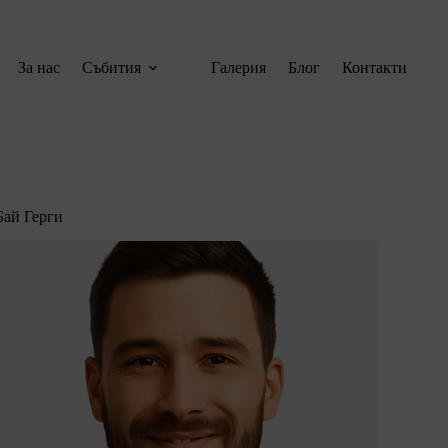
За нас
Събития
Галерия
Блог
Контакти
Бай Герги