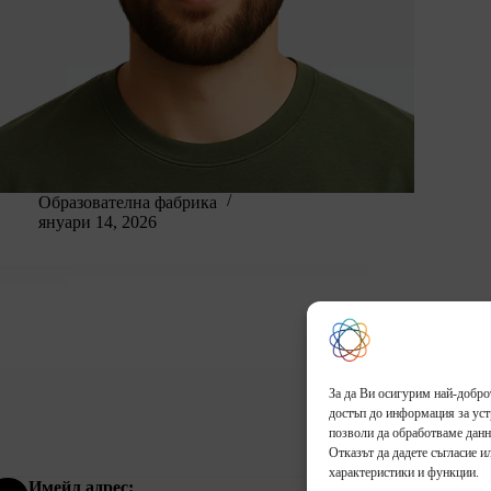
Образователна фабрика
януари 14, 2026
За да Ви осигурим най-добро
достъп до информация за устр
позволи да обработваме данн
Начало
За нас
Отказът да дадете съгласие и
характеристики и функции.
Имейл адрес: