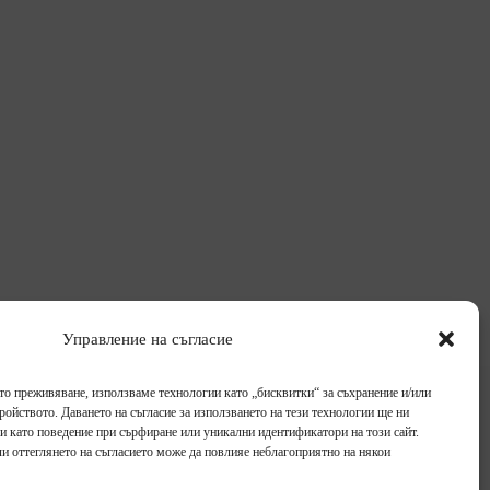
Управление на съгласие
то преживяване, използваме технологии като „бисквитки“ за съхранение и/или
ойството. Даването на съгласие за използването на тези технологии ще ни
и като поведение при сърфиране или уникални идентификатори на този сайт.
Събития
Галерия
Блог
Контакти
ли оттеглянето на съгласието може да повлияе неблагоприятно на някои