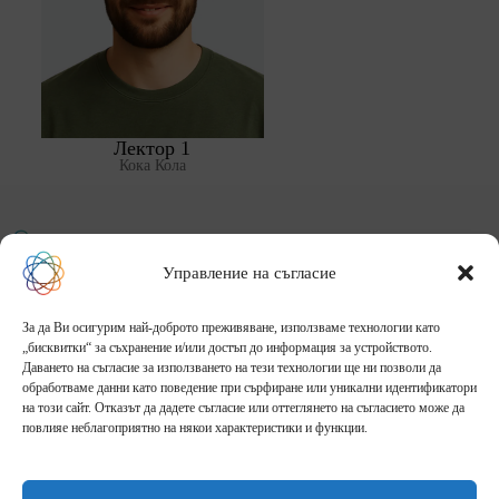
Лектор 1
Кока Кола
ОБРАЗОВАТЕЛНА ФАБРИКА
Управление на съгласие
Начало
За нас
Събития
Галерия
За да Ви осигурим най-доброто преживяване, използваме технологии като
Блог
Контакти
„бисквитки“ за съхранение и/или достъп до информация за устройството.
Адрес:
Даването на съгласие за използването на тези технологии ще ни позволи да
гр.София, България, п.к. 1000
обработваме данни като поведение при сърфиране или уникални идентификатори
Телефон:
на този сайт. Отказът да дадете съгласие или оттеглянето на съгласието може да
+359 887 24 7727
повлияе неблагоприятно на някои характеристики и функции.
Имейл адрес:
contact@edufactory.org
Всички права запазени © 2026 - Дизайн и брандинг: