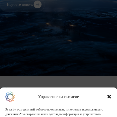
Научете повече
ОБРАЗОВАТЕЛНА ФАБРИКА
Управление на съгласие
Начало
За нас
Събития
Галерия
За да Ви осигурим най-доброто преживяване, използваме технологии като
Блог
Контакти
„бисквитки“ за съхранение и/или достъп до информация за устройството.
Адрес: