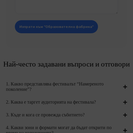
Изпрати към “Образователна фабрика”
Най-често задавани въпроси и отговори
1. Какво представлява фестивалът “Намереното
поколение”?
2. Каква е таргет аудиторията на фестивала?
3. Къде и кога се провежда събитието?
4. Какви зони и формати могат да бъдат открити по
време на изложението?