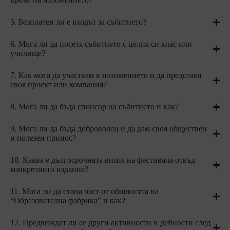
5. Безплатен ли е входът за събитието?
6. Мога ли да посетя събитието с целия си клас или
училище?
7. Как мога да участвам в изложението и да представя
своя проект или компания?
8. Мога ли да бъда спонсор на събитието и как?
9. Мога ли да бъда доброволец и да дам своя обществен
и полезен принос?
10. Каква е дългосрочната визия на фестивала отвъд
конкретното издание?
11. Мога ли да стана част от общността на
“Образователна фабрика” и как?
12. Предвиждат ли се други активности и дейности след