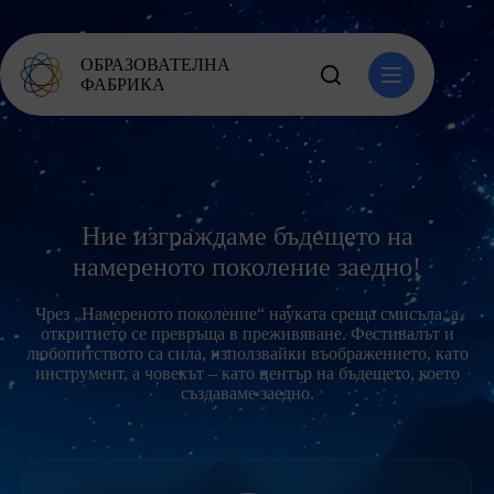
ОБРАЗОВАТЕЛНА
ФАБРИКА
Ние изграждаме бъдещето на
намереното поколение заедно!
Чрез „Намереното поколение“ науката среща смисъла, а
откритието се превръща в преживяване. Фестивалът и
любопитството са сила, използвайки въображението, като
инструмент, а човекът – като център на бъдещето, което
създаваме заедно.