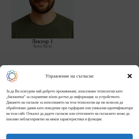
Лектор 1
Кока Кола
ОБРАЗОВАТЕЛНА ФАБРИКА
Управление на съгласие
Начало
За нас
Събития
Галерия
За да Ви осигурим най-доброто преживяване, използваме технологии като
Блог
Контакти
„бисквитки“ за съхранение и/или достъп до информация за устройството.
Адрес:
Даването на съгласие за използването на тези технологии ще ни позволи да
гр.София, България, п.к. 1000
обработваме данни като поведение при сърфиране или уникални идентификатори
Телефон:
на този сайт. Отказът да дадете съгласие или оттеглянето на съгласието може да
+359 887 24 7727
повлияе неблагоприятно на някои характеристики и функции.
Имейл адрес:
contact@edufactory.org
Всички права запазени © 2026 - Дизайн и брандинг: